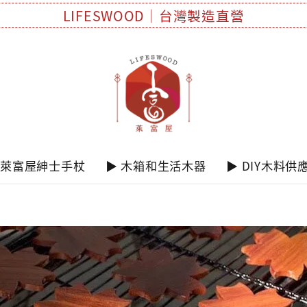
LIFESWOOD｜台灣製造直營
 萊富屋紳士手杖
▶ 木箱和生活木器
▶ DIY木料供