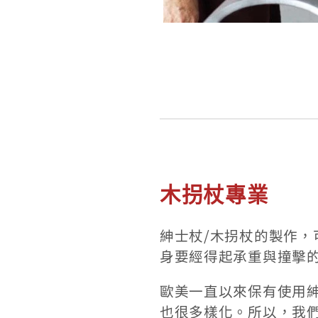
木拐杖專業
紳士杖/木拐杖的製作
身要經得起承重與撞擊
歐美一直以來保有使用
也很多樣化。所以，我