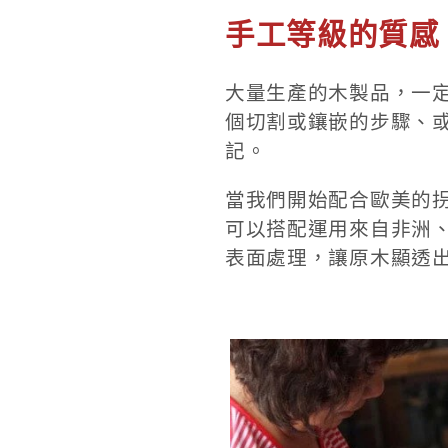
手工等級的質感
大量生產的木製品，一
個切割或鑲嵌的步驟、
記。
當我們開始配合歐美的拐
可以搭配運用來自非洲
表面處理，讓原木顯透