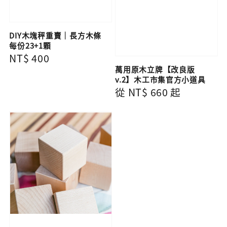
DIY木塊秤重賣｜長方木條
每份23+1顆
Regular
NT$ 400
萬用原木立牌【改良版
price
v.2】木工市集官方小道具
Regular
從
NT$ 660
起
price