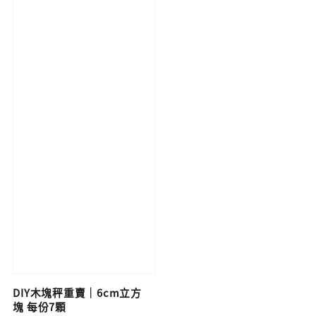
DIY木塊秤重賣｜6cm立方
塊 每份7顆