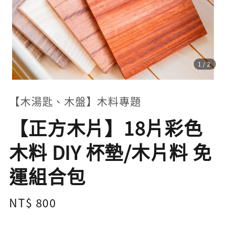
1
/2
【木湯匙、木盤】木料專題
【正方木片】18片彩色
木料 DIY 杯墊/木片料 免
運組合包
Regular
NT$ 800
price