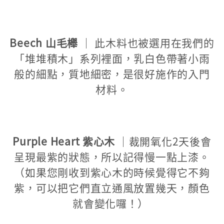
Beech 山毛櫸
｜ 此木料也被選用在我們的
「堆堆積木」系列裡面，乳白色帶著小雨
般的細點，質地細密，是很好施作的入門
材料。
Purple Heart 紫心木
｜裁開氧化2天後會
呈現最紫的狀態，所以記得慢一點上漆。
（如果您剛收到紫心木的時候覺得它不夠
紫，可以把它們直立通風放置幾天，顏色
就會變化囉！）