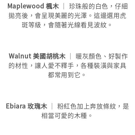
Maplewood 楓木
｜ 珍珠般的白色，仔細
拋亮後，會呈現美麗的光澤。這邊選用虎
斑等級，會隨著光線看見波紋。
Walnut 美國胡桃木
｜ 暖灰顏色、好製作
的材性，讓人愛不釋手，各種裝潢與家具
都常用到它。
Ebiara 玫瑰木
｜ 粉紅色加上奔放條紋，是
相當可愛的木種。