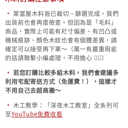
·
萊富屋木料皆已裁切、篩選完成，我們
出貨前也會再度檢查。但因為是「毛料」
商品，實際上可能有尺寸偏差、有凹凸或
機械痕跡、顏色木紋也會有個體差異，請
確定可以接受再下單～（萬一有嚴重瑕疵
的話請聯繫小編處理，不用擔心 👌🏻）
·
若您訂購比較多組木料，我們會建議
多
利用宅配寄送方式
（免運費！），這樣才
不用自己去超商搬～
·
木工教學：「深夜木工教室」全系列可
至
YouTube免費收看