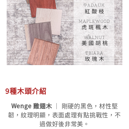
9種木頭介紹
Wenge 雞翅木
｜ 剛硬的黑色，材性堅
韌，紋理明顯，表面處理有點挑戰性，不
過做好後非常美。