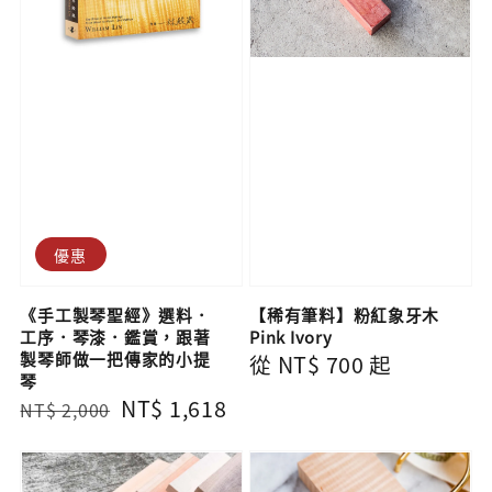
優惠
《手工製琴聖經》選料．
【稀有筆料】粉紅象牙木
工序．琴漆．鑑賞，跟著
Pink Ivory
製琴師做一把傳家的小提
Regular
從
NT$ 700
起
琴
price
Regular
Sale
NT$ 1,618
NT$ 2,000
price
price