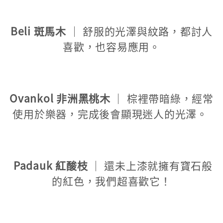
Beli 斑馬木
｜ 舒服的光澤與紋路，都討人
喜歡，也容易應用。
Ovankol 非洲黑桃木
｜ 棕裡帶暗綠，經常
使用於樂器，完成後會顯現迷人的光澤。
Padauk 紅酸枝
｜ 還未上漆就擁有寶石般
的紅色，我們超喜歡它！