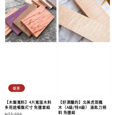
優惠
【木盤寬料】4片寬版木料
【好漂釀的】北美虎斑楓
多用途餐盤尺寸 免運套組
木（A級/特A級） 湯匙刀柄
料 免運組
Regular
Sale
NT$ 950