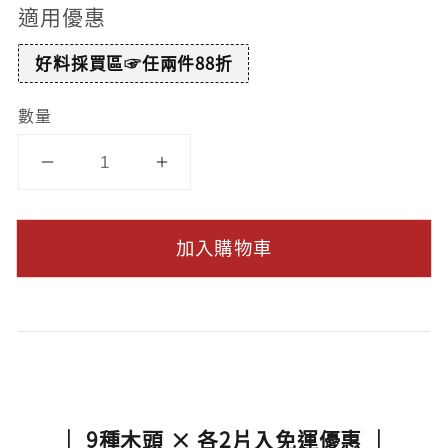
適用優惠
好料採買區☞任兩件88折
數量
加入購物車
｜ 9種木頭 × 各2片入免運優惠 ｜