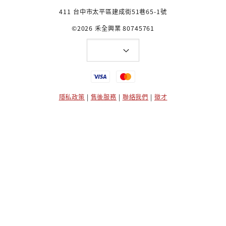
411 台中市太平區建成街51巷65-1號
©2026 禾全興業 80745761
隱私政策
|
售後服務
|
聯絡我們
|
徵才