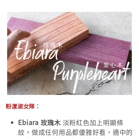
粉漾淑女隊：
Ebiara 玫瑰木
淡粉紅色加上明顯條
紋，做成任何用品都優雅好看，適中的