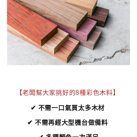
【老闆幫大家挑好的8種彩色木料】
✔ 不需一口氣買太多木材
✔ 不需再經大型機台做備料
✔ 多種顏色一次滿足