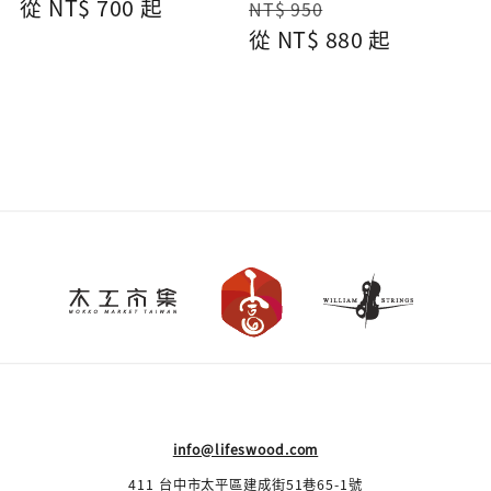
Regular
從
NT$ 700
起
Regular
Sale
NT$ 950
price
price
從
NT$ 880
price
起
info@lifeswood.com
411 台中市太平區建成街51巷65-1號