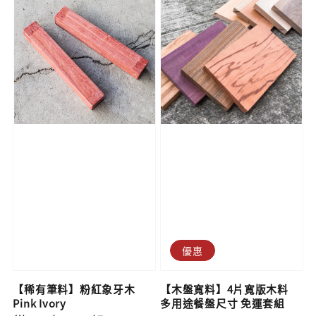
優惠
【稀有筆料】粉紅象牙木
【木盤寬料】4片寬版木料
Pink Ivory
多用途餐盤尺寸 免運套組