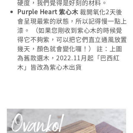
硬度，我們覺得是好刻的材料。
Purple Heart 紫心木
裁開氧化2天後
會呈現最紫的狀態，所以記得慢一點上
漆。 （如果您剛收到紫心木的時候覺
得它不夠紫，可以把它們直立通風放置
幾天，顏色就會變化囉！） 註：上圖
為舊款選木，2022.11月起「巴西紅
木」皆改為紫心木出貨