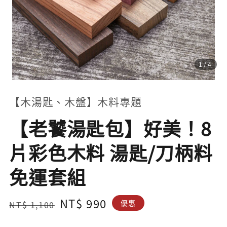
1
/4
【木湯匙、木盤】木料專題
【老饕湯匙包】好美！8
片彩色木料 湯匙/刀柄料
免運套組
Regular
Sale
NT$ 990
優惠
NT$ 1,100
price
price