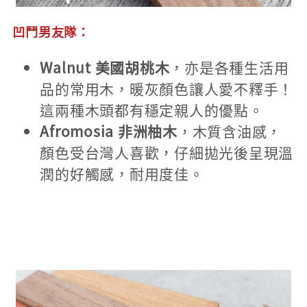
凹鬥男友隊：
Walnut 美國胡桃木
，亦是各種生活用
品的常用木，暖灰顏色讓人愛不釋手！
這兩種木頭都有穩定親人的優點。
Afromosia 非洲柚木
，木質含油感，
顏色受台灣人喜歡，仔細拋光後呈現溫
潤的好觸感，耐用度佳。