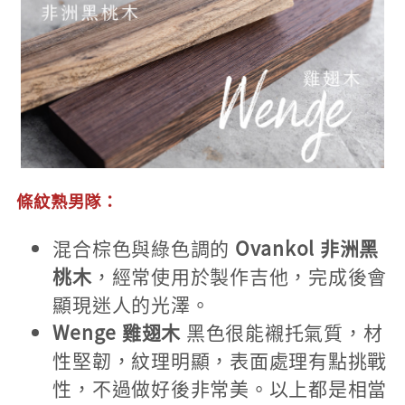
條紋熟男隊：
混合棕色與綠色調的
Ovankol 非洲黑
桃木
，經常使用於製作吉他，完成後會
顯現迷人的光澤。
Wenge 雞翅木
黑色很能襯托氣質，材
性堅韌，紋理明顯，表面處理有點挑戰
性，不過做好後非常美。以上都是相當