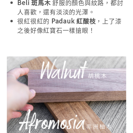
Beli 斑馬木
舒服的顏色與紋路，都討
人喜歡，還有淡淡的光澤。
很紅很紅的
Padauk 紅酸枝
，上了漆
之後好像紅寶石一樣搶眼！