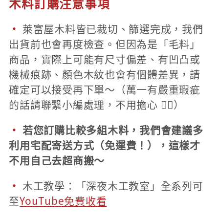
木料訂購注意事項
·
萊富屋木料皆已裁切、篩選完成，我們
出貨前也會再度檢查。但因為是「毛料」
商品，實際上可能有尺寸偏差、有凹凸或
機械痕跡、顏色木紋也會有個體差異，請
確定可以接受再下單～（萬一有嚴重瑕疵
的話請聯繫小編處理，不用擔心 👌🏻）
·
若您訂購比較多組木料，我們會建議
多
利用宅配寄送方式
（免運費！），這樣才
不用自己去超商搬～
·
木工教學：「深夜木工教室」全系列可
至
YouTube免費收看