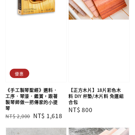
優惠
《手工製琴聖經》選料．
【正方木片】18片彩色木
工序．琴漆．鑑賞，跟著
料 DIY 杯墊/木片料 免運組
製琴師做一把傳家的小提
合包
琴
Regular
NT$ 800
Regular
Sale
NT$ 1,618
NT$ 2,000
price
price
price