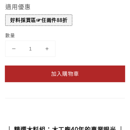
適用優惠
好料採買區☞任兩件88折
數量
加入購物車
｜ 精選木料組：木工廠40年的專業眼光 ｜