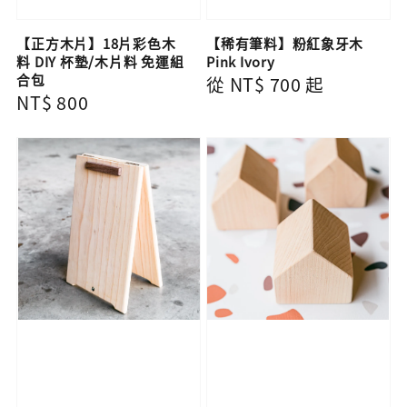
【正方木片】18片彩色木
【稀有筆料】粉紅象牙木
料 DIY 杯墊/木片料 免運組
Pink Ivory
合包
Regular
從
NT$ 700
起
Regular
NT$ 800
price
price