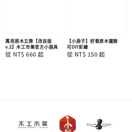
萬用原木立牌【改良版
【小房子】好看原木擺飾
v.2】木工市集官方小道具
可DIY彩繪
Regular
從
NT$ 660
起
Regular
從
NT$ 150
起
price
price