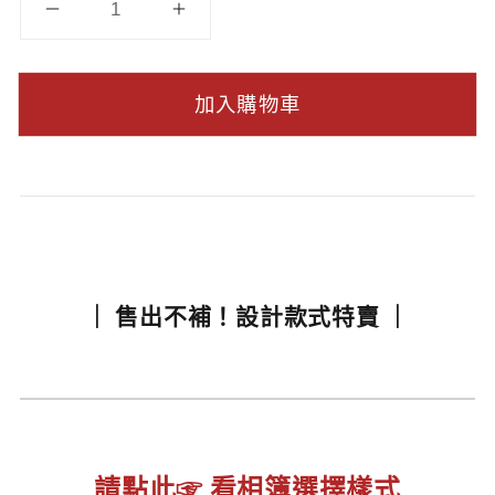
加入購物車
｜ 售出不補！設計款式特賣 ｜
請點此☞ 看相簿選擇樣式