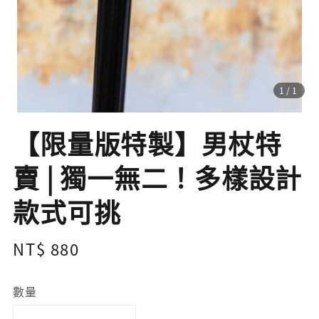
1
/1
【限量版特製】男杖特
賣 | 獨一無二！多樣設計
款式可挑
Regular
NT$ 880
price
數量