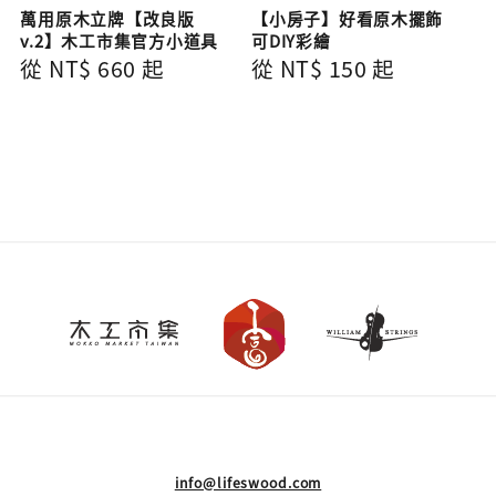
萬用原木立牌【改良版
【小房子】好看原木擺飾
v.2】木工市集官方小道具
可DIY彩繪
Regular
從
NT$ 660
起
Regular
從
NT$ 150
起
price
price
info@lifeswood.com