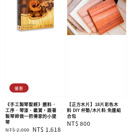
優惠
《手工製琴聖經》選料．
【正方木片】18片彩色木
工序．琴漆．鑑賞，跟著
料 DIY 杯墊/木片料 免運組
製琴師做一把傳家的小提
合包
琴
Regular
NT$ 800
Regular
Sale
NT$ 1,618
NT$ 2,000
price