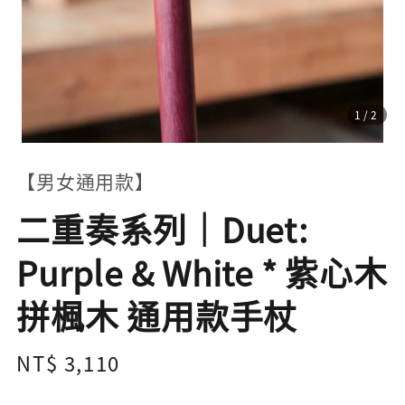
1
/2
【男女通用款】
二重奏系列｜Duet:
Purple & White * 紫心木
拼楓木 通用款手杖
Regular
NT$ 3,110
price