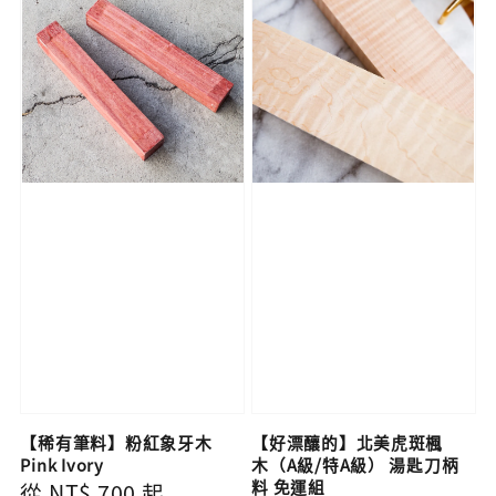
【稀有筆料】粉紅象牙木
【好漂釀的】北美虎斑楓
Pink Ivory
木（A級/特A級） 湯匙刀柄
料 免運組
Regular
從
NT$ 700
起