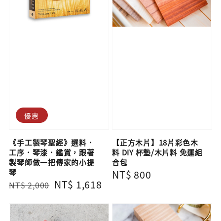
優惠
《手工製琴聖經》選料．
【正方木片】18片彩色木
工序．琴漆．鑑賞，跟著
料 DIY 杯墊/木片料 免運組
製琴師做一把傳家的小提
合包
琴
Regular
NT$ 800
Regular
Sale
NT$ 1,618
NT$ 2,000
price
price
price