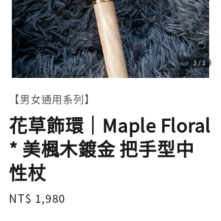
1
/1
【男女通用系列】
花草飾環｜Maple Floral
* 美楓木鍍金 把手型中
性杖
Regular
NT$ 1,980
price