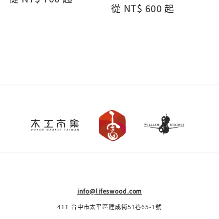
Regular
從
NT$ 600
起
price
price
info@lifeswood.com
411 台中市太平區建成街51巷65-1號